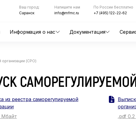
Ваш город:
Напишите нам
По России бесплатно
Саранск
info@mfmc.ru
+7 (495) 122-22-62
ы
Информация о нас
Документация
Серви
 организации (СРО)
УСК САМОРЕГУЛИРУЕМОЙ
а из реестра саморегулируемой
Выписк
зации
органи
6 Мбайт
.pdf 0.