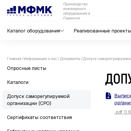
Производство
инженерного
оборудования в
Саранске
Каталог оборудования
Реализованные проект
Главная
/
Информация о нас
/
Документы
/
Допуск саморегулируемой
Опросные листы
ДОП
Каталоги
Выписк
Допуск саморегулируемой
органи
организации (СРО)
.pdf 0.
Сертификаты соответствия