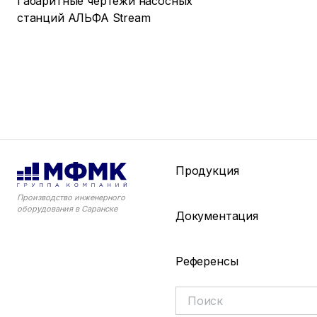
Габаритные чертежи насосных
станций АЛЬФА Stream
Продукция
Производство инженерного
оборудования в Саранске
Документация
Референсы